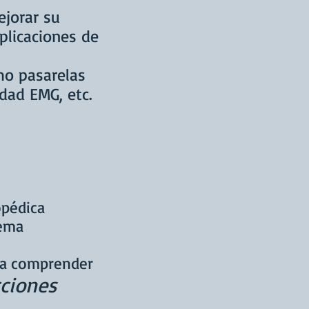
ejorar su
plicaciones de
mo pasarelas
dad EMG, etc.
opédica
tema
r a comprender
cciones