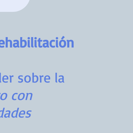
ehabilitación
er sobre la
ro con
dades