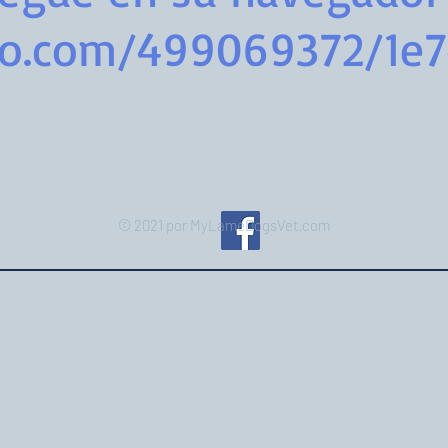
eo.com/499069372/1e
© 2021 por MyLameDogsVet.com