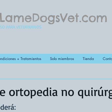
LameDogsVet.com
SO PARA VETERINARIOS
ndiciones + Tratamientos
Solo miembros
Tienda
Conta
e ortopedia no quirúr
derá: