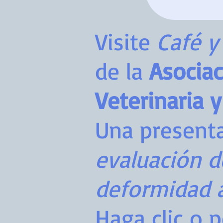
Visite
Café y
de la
Asociac
Veterinaria y
Una presenta
evaluación d
deformidad a
Haga clic o 