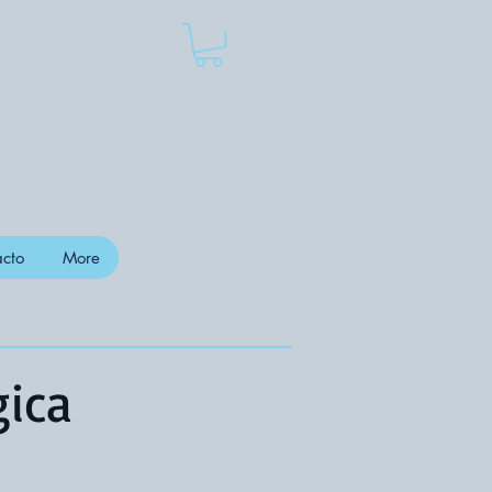
cto
More
gica