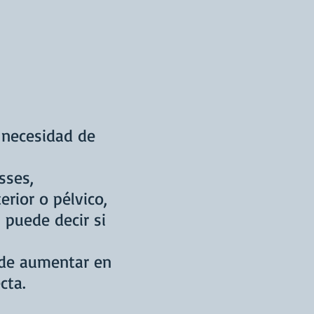
 necesidad de
sses,
rior o pélvico,
puede decir si
uede aumentar en
cta.