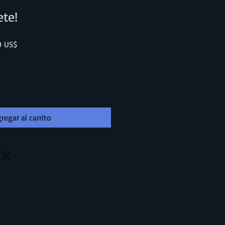
te!
Precio
0 US$
de
oferta
regar al carrito