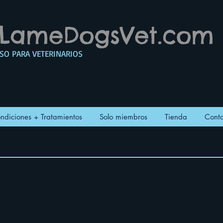
LameDogsVet.com
SO PARA VETERINARIOS
ndiciones + Tratamientos
Solo miembros
Tienda
Conta