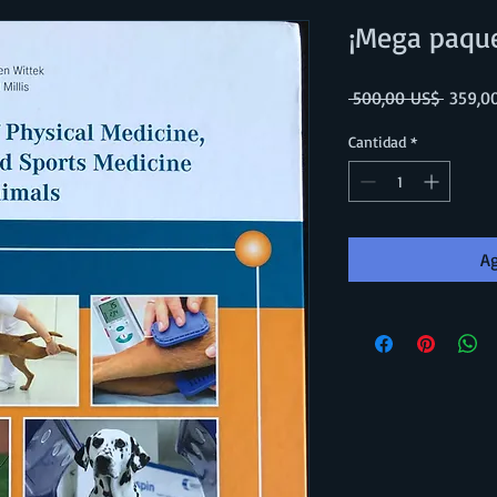
¡Mega paque
Precio
 500,00 US$ 
359,0
Cantidad
*
Ag