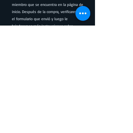
miembro que se encuentra en la página de
inicio. Después de la compra, verificaremos
el formulario que envió y luego le
brindaremos más instrucciones sobre
cómo acceder a su curso. Si compra el
curso y no es un profesional veterinario
con licencia, no podrá acceder al curso.