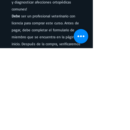
y diagnosticar afecciones ortopédicas
comunes!
Debe
ser un profesional veterinario con
licencia para comprar este curso. Antes de
pagar, debe completar el formulario de
miembro que se encuentra en la página de
inicio. Después de la compra, verificaremos
el formulario que envió y luego le
brindaremos más instrucciones sobre
cómo acceder a su curso. Si compra el
curso y no es un profesional veterinario
con licencia, no podrá acceder al curso.