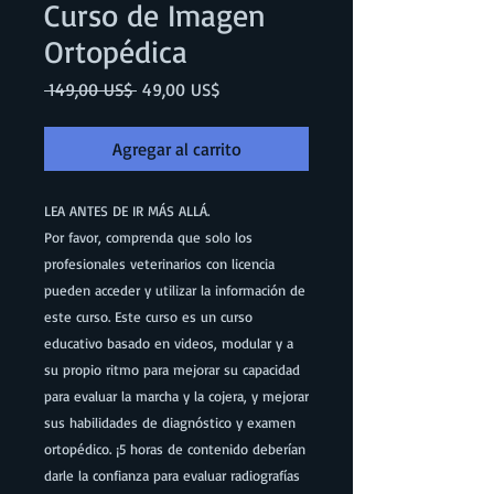
Curso de Imagen
Ortopédica
Precio
Precio
 149,00 US$ 
49,00 US$
de
oferta
Agregar al carrito
LEA ANTES DE IR MÁS ALLÁ.
Por favor, comprenda que solo los
profesionales veterinarios con licencia
pueden acceder y utilizar la información de
este curso. Este curso es un curso
educativo basado en videos, modular y a
su propio ritmo para mejorar su capacidad
para evaluar la marcha y la cojera, y mejorar
sus habilidades de diagnóstico y examen
ortopédico. ¡5 horas de contenido deberían
darle la confianza para evaluar radiografías